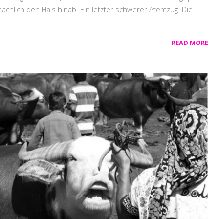
mächlich den Hals hinab. Ein letzter schwerer Atemzug. Die
READ MORE