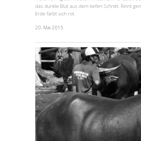
das dunkle Blut aus dem tiefen Schnitt. Rinnt ge
Erde färbt sich rot.
20. Mai 2015