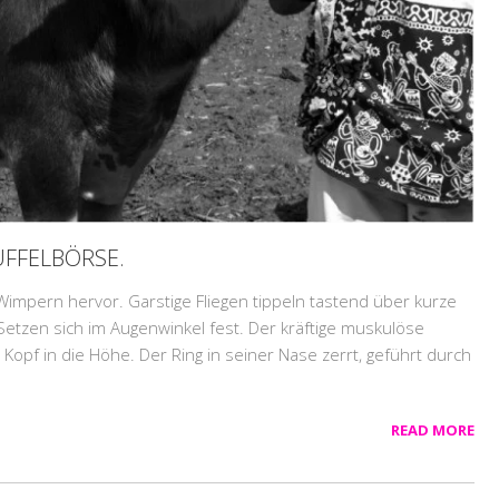
ÜFFELBÖRSE.
 Wimpern hervor. Garstige Fliegen tippeln tastend über kurze
 Setzen sich im Augenwinkel fest. Der kräftige muskulöse
Kopf in die Höhe. Der Ring in seiner Nase zerrt, geführt durch
READ MORE