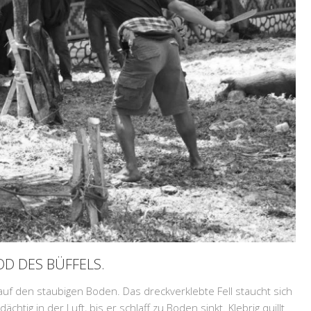
OD DES BÜFFELS.
f den staubigen Boden. Das dreckverklebte Fell staucht sich
htig in der Luft, bis er schlaff zu Boden sinkt. Klebrig quillt