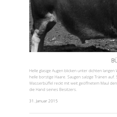
B
Helle glasige Augen blicken unter dichten langen
helle borstige Haare. Saugen salzige Tränen auf.
Wasserbüffel reckt mit weit geöffnetem Maul den 
die Hand seines Besitzers.
31. Januar 2015